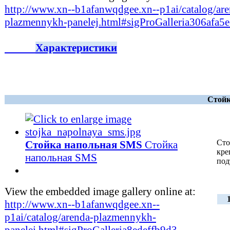
http://www.xn--b1afanwqdgee.xn--p1ai/catalog/are
plazmennykh-panelej.html#sigProGalleria306afa5
Характеристики
Стойк
Сто
Стойка напольная SMS
Стойка
кре
напольная SMS
под
View the embedded image gallery online at:
http://www.xn--b1afanwqdgee.xn--
p1ai/catalog/arenda-plazmennykh-