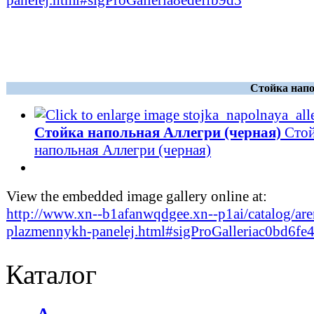
panelej.html#sigProGalleria8edeffb9d3
Стойка напо
Стойка напольная Аллегри (черная)
Сто
напольная Аллегри (черная)
View the embedded image gallery online at:
http://www.xn--b1afanwqdgee.xn--p1ai/catalog/are
plazmennykh-panelej.html#sigProGalleriac0bd6fe
Каталог