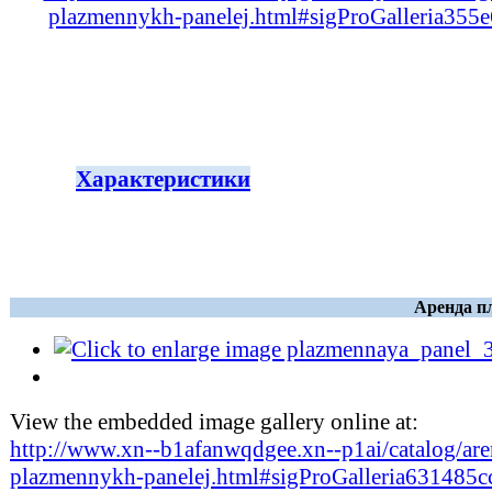
plazmennykh-panelej.html#sigProGalleria355
Характеристики
Аренда п
View the embedded image gallery online at:
http://www.xn--b1afanwqdgee.xn--p1ai/catalog/are
plazmennykh-panelej.html#sigProGalleria631485c