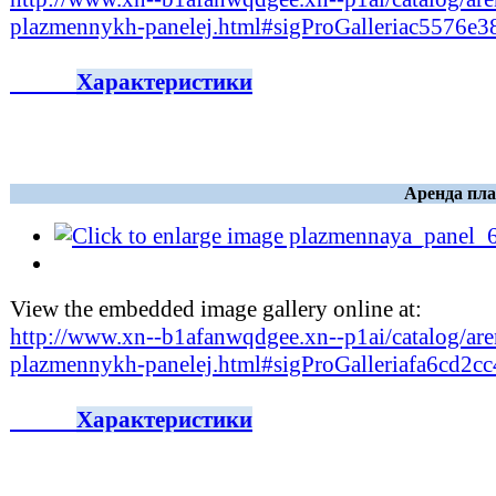
plazmennykh-panelej.html#sigProGalleriac5576e3
Характеристики
Аренда пла
View the embedded image gallery online at:
http://www.xn--b1afanwqdgee.xn--p1ai/catalog/are
plazmennykh-panelej.html#sigProGalleriafa6cd2c
Характеристики