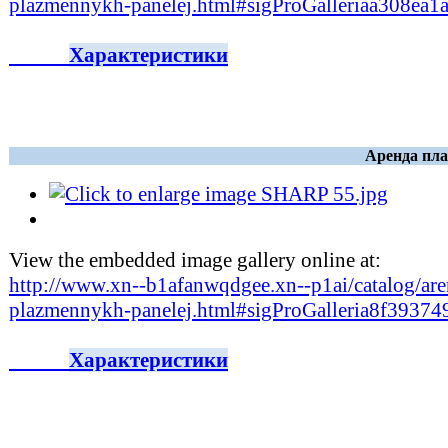
plazmennykh-panelej.html#sigProGalleriaa308ea1
Характеристики
Аренда пла
View the embedded image gallery online at:
http://www.xn--b1afanwqdgee.xn--p1ai/catalog/are
plazmennykh-panelej.html#sigProGalleria8f39374
Характеристики